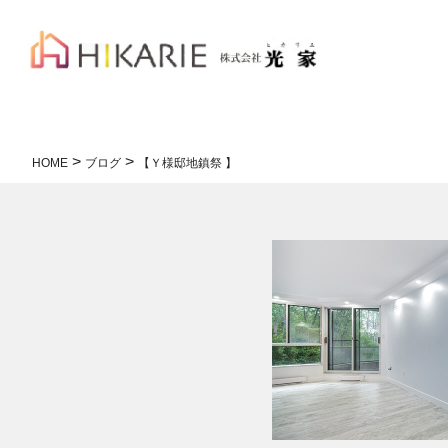
>
>
HOME
ブログ
【Ｙ様邸地鎮祭 】