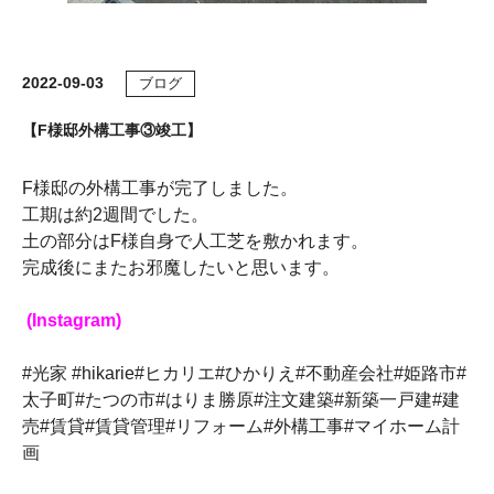
2022-09-03
ブログ
【F様邸外構工事③竣工】
F様邸の外構工事が完了しました。
工期は約2週間でした。
土の部分はF様自身で人工芝を敷かれます。
完成後にまたお邪魔したいと思います。
(Instagram)
#光家 #hikarie#ヒカリエ#ひかりえ#不動産会社#姫路市#
太子町#たつの市#はりま勝原#注文建築#新築一戸建#建
売#賃貸#賃貸管理#リフォーム#外構工事#マイホーム計
画