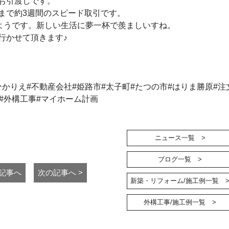
お引渡しです。
まで約3週間のスピード取引です。
ようです。新しい生活に夢一杯で羨ましいすね。
行かせて頂きます♪
カリエ#ひかりえ#不動産会社#姫路市#太子町#たつの市#はりま勝原#
#外構工事#マイホーム計画
ニュース一覧 >
ブログ一覧 >
の記事へ
次の記事へ >
新築・リフォーム/施工例一覧 
外構工事/施工例一覧 >