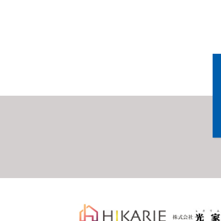
ゲ
ー
シ
ョ
ン