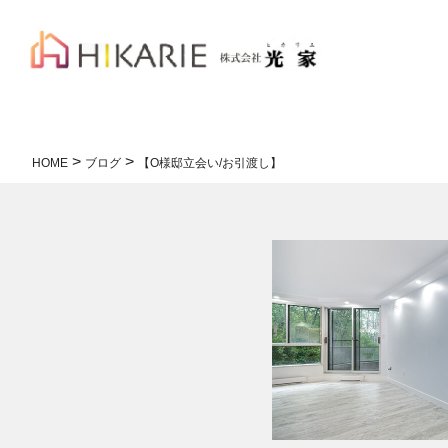
>
>
HOME
ブログ
【O様邸立会い/お引渡し】