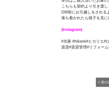
本日はご購入頂いたお家の
こちらも契約より引き渡し
GW前にお引越しをされる
落ち着かれたら様子を見に
(Instagram)
#光家 #hikarie#ヒ
賃貸#賃貸管理#リフォーム
投
< 前
稿
ナ
ビ