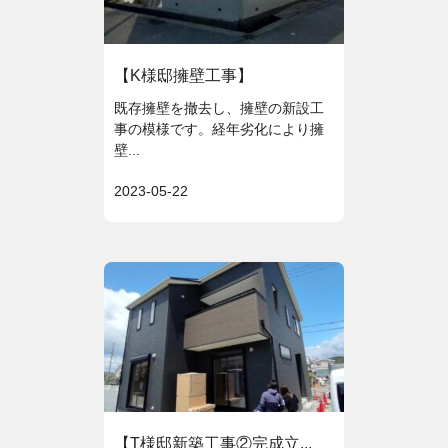
【K様邸擁壁工事】
既存擁壁を撤去し、擁壁の新設工
事の模様です。経年劣化により擁
壁...
2023-05-22
【T様邸新築工事②完成立...