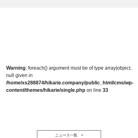
Warning
: foreach() argument must be of type array|object,
null given in
/home/xs288874/hikarie.company/public_html/cms/wp-
content/themes/hikarie/single.php
on line
33
ニュース一覧 >