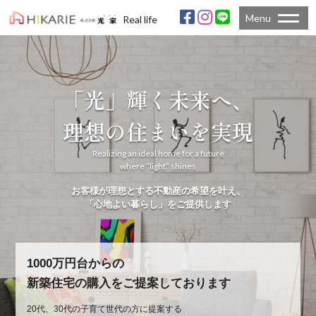
Menu
Real life
「光」輝く未来へ、
理想の住まいを実現
Realizing an ideal home for a future
where “light” shines
お客様が理想とする不動産の希望を叶え、
「心地よい暮らし」をご提供します
1000万円台からの
新築住宅の購入をご提案しております
20代、30代の子育て世代の方に提案する